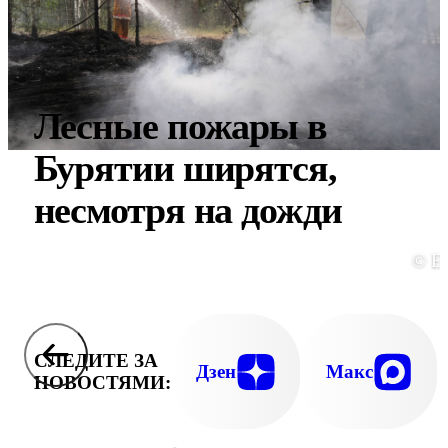
Лесные пожары в
Бурятии ширятся,
несмотря на дожди
© E
СЛЕДИТЕ ЗА
Дзен
Макс
НОВОСТЯМИ: