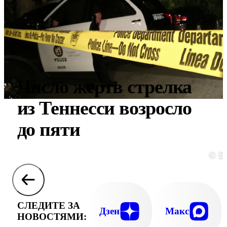
Число жертв стрелка
из Теннесси возросло
до пяти
© E
СЛЕДИТЕ ЗА
Дзен
Макс
НОВОСТЯМИ: