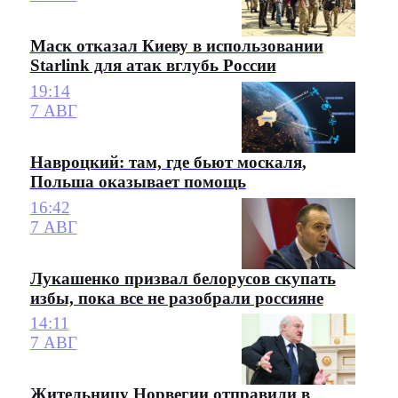
Маск отказал Киеву в использовании
Starlink для атак вглубь России
19:14
7 АВГ
Навроцкий: там, где бьют москаля,
Польша оказывает помощь
16:42
7 АВГ
Лукашенко призвал белорусов скупать
избы, пока все не разобрали россияне
14:11
7 АВГ
Жительницу Норвегии отправили в