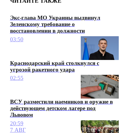
ЧИТАЙТЕ ТАКЖЕ
Экс-глава МО Украины выдвинул
Зеленскому требование о
восстановлении в должности
03:50
Краснодарский край столкнулся с
угрозой ракетного удара
02:55
ВСУ разместили наемников и оружие в
действующем детском лагере под
Львовом
20:59
7 АВГ