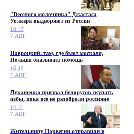
"Веселого молочника" Джастаса
Уолкера выдворяют из России
18:12
7 АВГ
Навроцкий: там, где бьют москаля,
Польша оказывает помощь
16:42
7 АВГ
Лукашенко призвал белорусов скупать
избы, пока все не разобрали россияне
14:11
7 АВГ
Жительницу Норвегии отправили в