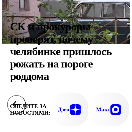
СК и прокуроры
проверят, почему
челябинке пришлось
рожать на пороге
роддома
СЛЕДИТЕ ЗА
Дзен
Макс
НОВОСТЯМИ: