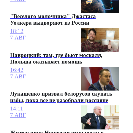
"Веселого молочника" Джастаса
Уолкера выдворяют из России
18:12
7 АВГ
Навроцкий: там, где бьют москаля,
Польша оказывает помощь
16:42
7 АВГ
Лукашенко призвал белорусов скупать
избы, пока все не разобрали россияне
14:11
7 АВГ
Жительницу Норвегии отправили в