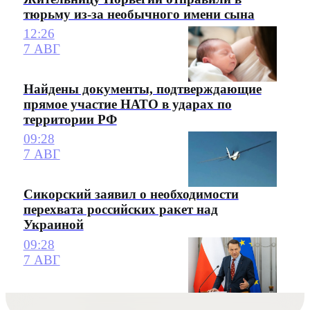
тюрьму из-за необычного имени сына
12:26
7 АВГ
Найдены документы, подтверждающие
прямое участие НАТО в ударах по
территории РФ
09:28
7 АВГ
Сикорский заявил о необходимости
перехвата российских ракет над
Украиной
09:28
7 АВГ