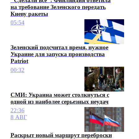
"Сделали все": Финляндия ответила
на требование Зеленского передать
Киеву ракеты
05:54
Зеленский подсчитал время, нужное
Украине для запуска производства
Patriot
00:32
СМИ: Украина может столкнуться с
одной из наиболее серьезных неудач
22:36
8 АВГ
Раскрыт новый маршрут переброски