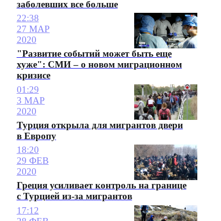
заболевших все больше
22:38
27 МАР
2020
"Развитие событий может быть еще
хуже": СМИ – о новом миграционном
кризисе
01:29
3 МАР
2020
Турция открыла для мигрантов двери
в Европу
18:20
29 ФЕВ
2020
Греция усиливает контроль на границе
с Турцией из-за мигрантов
17:12