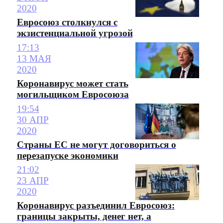
2020
Евросоюз столкнулся с
экзистенциальной угрозой
17:13
13 МАЯ
2020
Коронавирус может стать
могильщиком Евросоюза
19:54
30 АПР
2020
Страны ЕС не могут договориться о
перезапуске экономики
21:02
23 АПР
2020
Коронавирус разъединил Евросоюз:
границы закрыты, денег нет, а