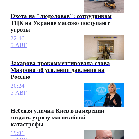
Охота на "людоловов": сотрудникам
ТЦК на Украине массово поступают
угрозы
22:46
5 АВГ
Захарова прокомментировала слова
Макрона об усилении давления на
Россию
20:24
5 АВГ
Небензя уличил Киев в намерении
создать угрозу масштабной
катастрофы
19:01