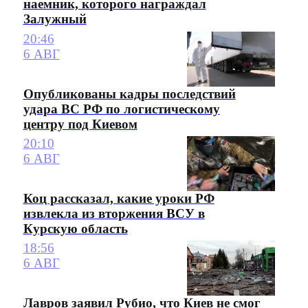
наемник, которого награждал
Залужный
20:46
6 АВГ
Опубликованы кадры последствий
удара ВС РФ по логистическому
центру под Киевом
20:10
6 АВГ
Коц рассказал, какие уроки РФ
извлекла из вторжения ВСУ в
Курскую область
18:56
6 АВГ
Лавров заявил Рубио, что Киев не смог