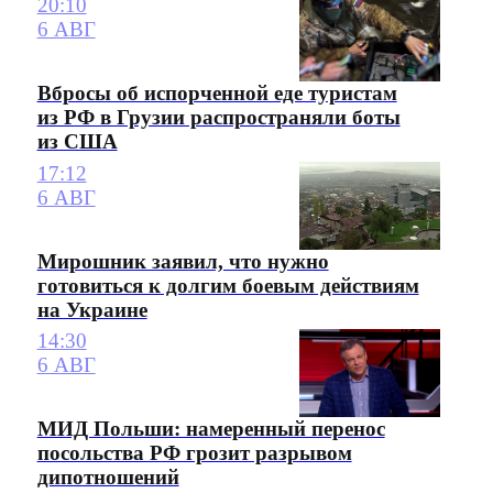
20:10
6 АВГ
Вбросы об испорченной еде туристам
из РФ в Грузии распространяли боты
из США
17:12
6 АВГ
Мирошник заявил, что нужно
готовиться к долгим боевым действиям
на Украине
14:30
6 АВГ
МИД Польши: намеренный перенос
посольства РФ грозит разрывом
дипотношений