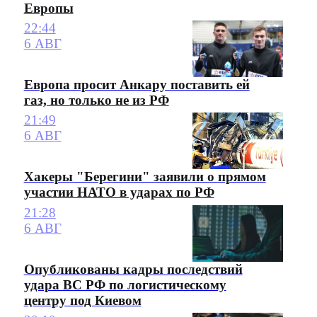
Европы
22:44
6 АВГ
Европа просит Анкару поставить ей
газ, но только не из РФ
21:49
6 АВГ
Хакеры "Берегини" заявили о прямом
участии НАТО в ударах по РФ
21:28
6 АВГ
Опубликованы кадры последствий
удара ВС РФ по логистическому
центру под Киевом