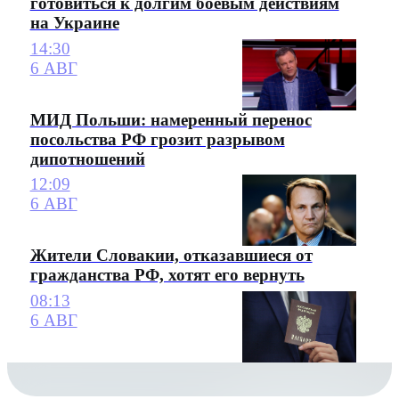
готовиться к долгим боевым действиям
на Украине
14:30
6 АВГ
МИД Польши: намеренный перенос
посольства РФ грозит разрывом
дипотношений
12:09
6 АВГ
Жители Словакии, отказавшиеся от
гражданства РФ, хотят его вернуть
08:13
6 АВГ