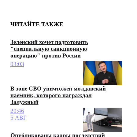
ЧИТАЙТЕ ТАКЖЕ
Зеленский хочет подготовить
"специальную санкционную
операцию" против России
03:03
В зоне СВО уничтожен молдавский
наемник, которого награждал
Залужный
20:46
6 АВГ
Опубликованы кадры последствий