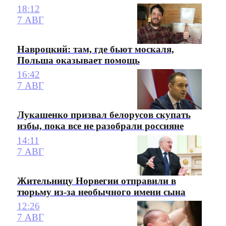
18:12
7 АВГ
Навроцкий: там, где бьют москаля,
Польша оказывает помощь
16:42
7 АВГ
Лукашенко призвал белорусов скупать
избы, пока все не разобрали россияне
14:11
7 АВГ
Жительницу Норвегии отправили в
тюрьму из-за необычного имени сына
12:26
7 АВГ