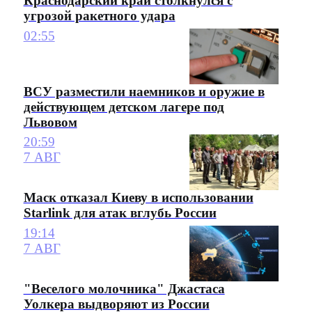
Краснодарский край столкнулся с
угрозой ракетного удара
02:55
ВСУ разместили наемников и оружие в
действующем детском лагере под
Львовом
20:59
7 АВГ
Маск отказал Киеву в использовании
Starlink для атак вглубь России
19:14
7 АВГ
"Веселого молочника" Джастаса
Уолкера выдворяют из России