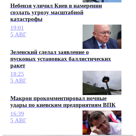
Небензя уличил Киев в намерении
создать угрозу масштабной
катастрофы
19:01
5 АВГ
Зеленский сделал заявление о
пусковых установках баллистических
ракет
18:25
5 АВГ
Макрон прокомментировал ночные
удары по киевским предприятиям ВПК
16:39
5 АВГ