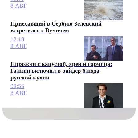
8 АВГ
Приехавший в Сербию Зеленский
встретился с Вучичем
12:10
8 АВГ
Пирожки с капустой, хрен и горчица:
Галкин включил в райдер блюда
русской кухни
08:56
8 АВГ