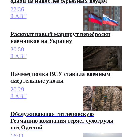
одной из наиболее серьезных неудач
22:36
8 АВГ
Раскрыт новый маршрут переброски
наемников на Украину
20:50
8 АВГ
Начмед полка ВСУ ставила военным
смертельные уколы
20:29
8 АВГ
Обслуживавшая гитлеровскую
Германию компания теряет сухогрузы
под Одессой
16:11