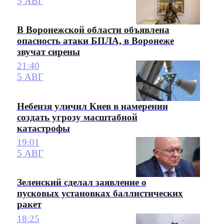
5 АВГ
В Воронежской области объявлена
опасность атаки БПЛА, в Воронеже
звучат сирены
21:40
5 АВГ
Небензя уличил Киев в намерении
создать угрозу масштабной
катастрофы
19:01
5 АВГ
Зеленский сделал заявление о
пусковых установках баллистических
ракет
18:25