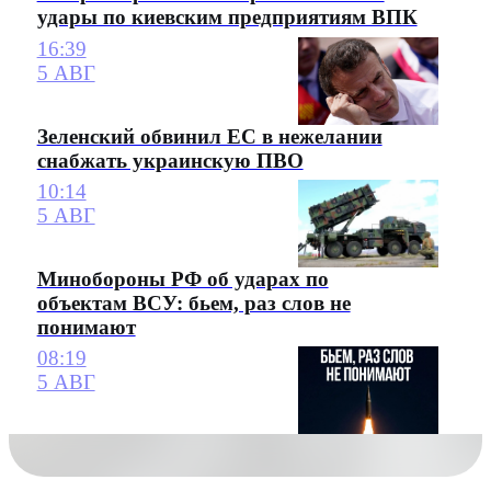
удары по киевским предприятиям ВПК
16:39
5 АВГ
Зеленский обвинил ЕС в нежелании
снабжать украинскую ПВО
10:14
5 АВГ
Минобороны РФ об ударах по
объектам ВСУ: бьем, раз слов не
понимают
08:19
5 АВГ