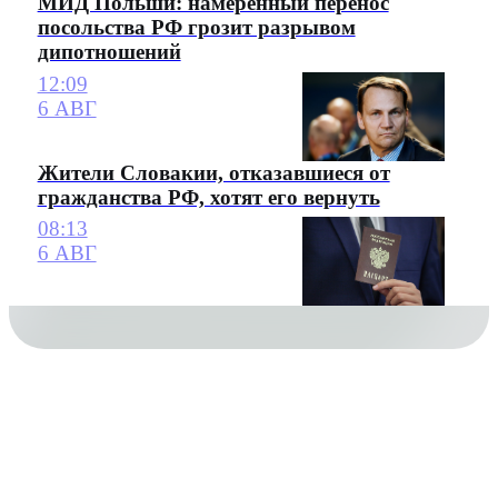
МИД Польши: намеренный перенос
посольства РФ грозит разрывом
дипотношений
12:09
6 АВГ
Жители Словакии, отказавшиеся от
гражданства РФ, хотят его вернуть
08:13
6 АВГ