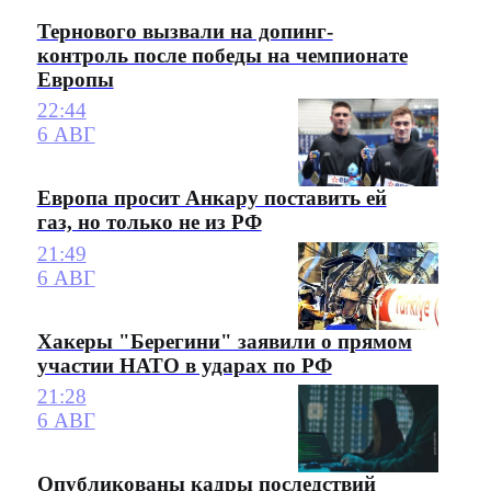
Тернового вызвали на допинг-
контроль после победы на чемпионате
Европы
22:44
6 АВГ
Европа просит Анкару поставить ей
газ, но только не из РФ
21:49
6 АВГ
Хакеры "Берегини" заявили о прямом
участии НАТО в ударах по РФ
21:28
6 АВГ
Опубликованы кадры последствий