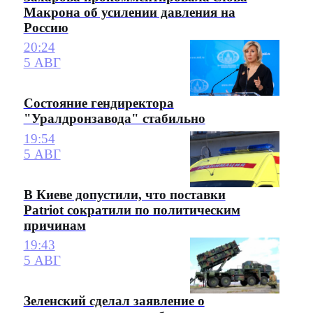
Макрона об усилении давления на
Россию
20:24
5 АВГ
Состояние гендиректора
"Уралдронзавода" стабильно
19:54
5 АВГ
В Киеве допустили, что поставки
Patriot сократили по политическим
причинам
19:43
5 АВГ
Зеленский сделал заявление о