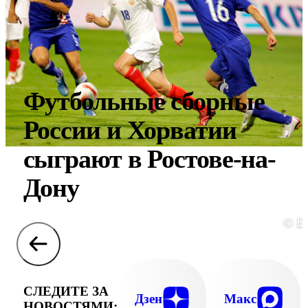
Футбольные сборные
России и Хорватии
сыграют в Ростове-на-
Дону
© E
СЛЕДИТЕ ЗА
Дзен
Макс
НОВОСТЯМИ: