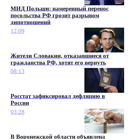
МИД Польши: намеренный перенос
посольства РФ грозит разрывом
дипотношений
12:09
Жители Словакии, отказавшиеся от
гражданства РФ, хотят его вернуть
08:13
Росстат зафиксировал дефляцию в
России
03:28
В Воронежской области объявлена