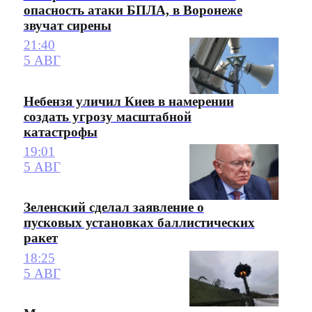
опасность атаки БПЛА, в Воронеже
звучат сирены
21:40
5 АВГ
Небензя уличил Киев в намерении
создать угрозу масштабной
катастрофы
19:01
5 АВГ
Зеленский сделал заявление о
пусковых установках баллистических
ракет
18:25
5 АВГ