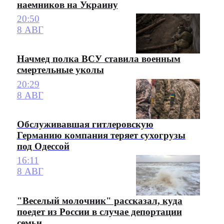
наемников на Украину
20:50
8 АВГ
Начмед полка ВСУ ставила военным
смертельные уколы
20:29
8 АВГ
Обслуживавшая гитлеровскую
Германию компания теряет сухогрузы
под Одессой
16:11
8 АВГ
"Веселый молочник" рассказал, куда
поедет из России в случае депортации
семьи