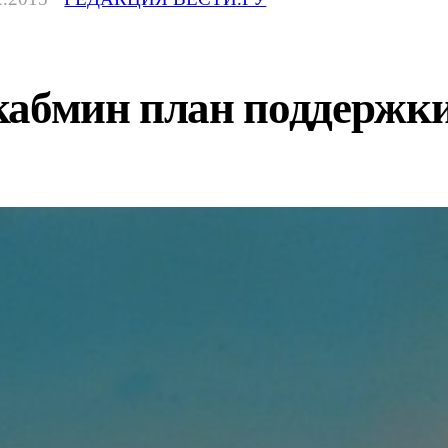
кабмин план поддержк