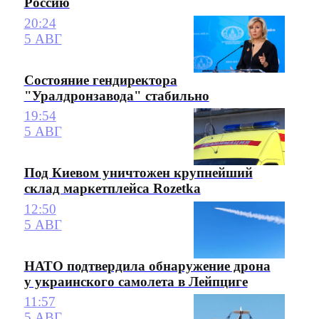
Россию
20:24
5 АВГ
Состояние гендиректора
"Уралдронзавода" стабильно
19:54
5 АВГ
Под Киевом уничтожен крупнейший
склад маркетплейса Rozetka
12:50
5 АВГ
НАТО подтвердила обнаружение дрона
у украинского самолета в Лейпциге
11:57
5 АВГ