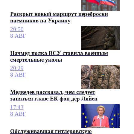
Раскрыт новый маршрут переброски
наемников на Украину
20:50
8 АВГ
Начмед полка ВСУ ставила военным
смертельные уколы
20:29
8 АВГ
Медведев рассказал, чем следует
заняться главе ЕК фон дер Ляйен
17:43
8 АВГ
Обслуживавшая гитлеровскую