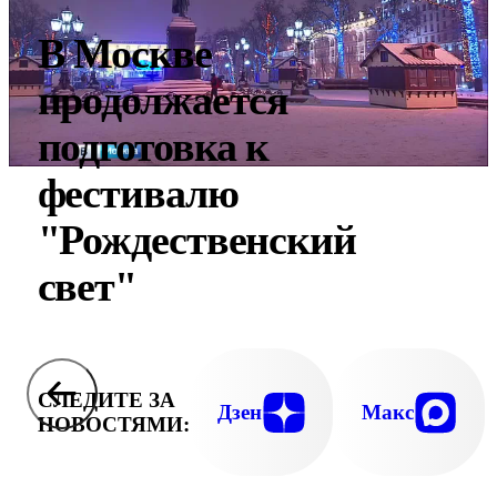
В Москве
продолжается
подготовка к
фестивалю
"Рождественский
свет"
СЛЕДИТЕ ЗА
Дзен
Макс
НОВОСТЯМИ: