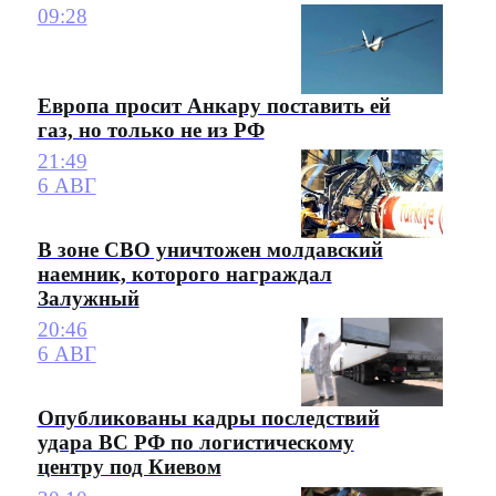
09:28
Европа просит Анкару поставить ей
газ, но только не из РФ
21:49
6 АВГ
В зоне СВО уничтожен молдавский
наемник, которого награждал
Залужный
20:46
6 АВГ
Опубликованы кадры последствий
удара ВС РФ по логистическому
центру под Киевом