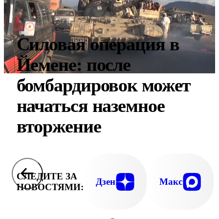
Силовая операция в
Йемене: после
бомбардировок может
начаться наземное
вторжение
СЛЕДИТЕ ЗА
Дзен
Макс
НОВОСТЯМИ: