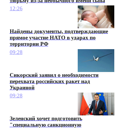
тюрьму из-за необычного имени сына
12:26
Найдены документы, подтверждающие
прямое участие НАТО в ударах по
территории РФ
09:28
Сикорский заявил о необходимости
перехвата российских ракет над
Украиной
09:28
Зеленский хочет подготовить
"специальную санкционную