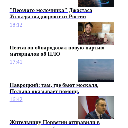
"Веселого молочника" Джастаса
Уолкера выдворяют из России
18:12
Пентагон обнародовал новую партию
материалов об НЛО
17:41
Навроцкий: там, где бьют москаля,
Польша оказывает помощь
16:42
Жительницу Норвегии отправили в