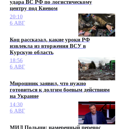
удара ВС РФ по логистическому
центру под Киевом
20:10
6 АВГ
Коц рассказал, какие уроки РФ
извлекла из вторжения ВСУ в
Курскую область
18:56
6 АВГ
Мирошник заявил, что нужно
готовиться к долгим боевым действиям
на Украине
14:30
6 АВГ
МИД Польши: намеренный перенос