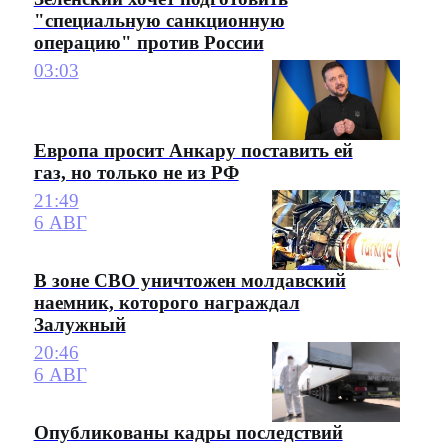
"специальную санкционную
операцию" против России
03:03
Европа просит Анкару поставить ей
газ, но только не из РФ
21:49
6 АВГ
В зоне СВО уничтожен молдавский
наемник, которого награждал
Залужный
20:46
6 АВГ
Опубликованы кадры последствий