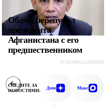
Обама перепутал
президента
Афганистана с его
предшественником
© GLOBALLOOKPRE
СЛЕДИТЕ ЗА
Дзен
Макс
НОВОСТЯМИ: