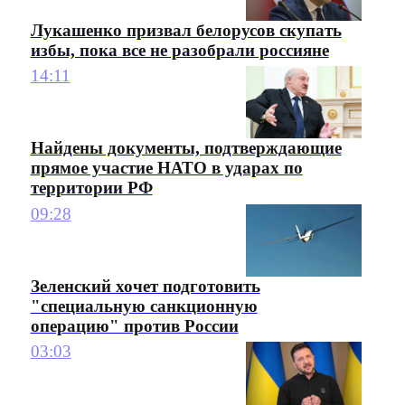
Лукашенко призвал белорусов скупать
избы, пока все не разобрали россияне
14:11
Найдены документы, подтверждающие
прямое участие НАТО в ударах по
территории РФ
09:28
Зеленский хочет подготовить
"специальную санкционную
операцию" против России
03:03