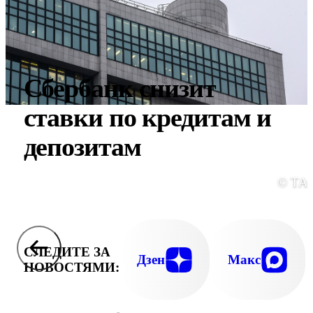
Сбербанк снизит
ставки по кредитам и
депозитам
© ТА
СЛЕДИТЕ ЗА
Дзен
Макс
НОВОСТЯМИ: