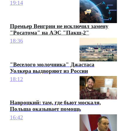
19:14
Премьер Венгрии не исключил замену
"Росатома" на АЭС "Пакш-2"
18:36
"Веселого молочника" Джастаса
Уолкера выдворяют из России
18:12
Навроцкий: там, где бьют москаля,
Польша оказывает помощь
16:42