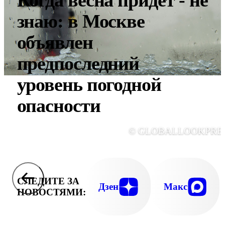
Когда весна придет - не
знаю: в Москве
объявлен
предпоследний
уровень погодной
опасности
© GLOBALLOOKPRE
СЛЕДИТЕ ЗА
Дзен
Макс
НОВОСТЯМИ: