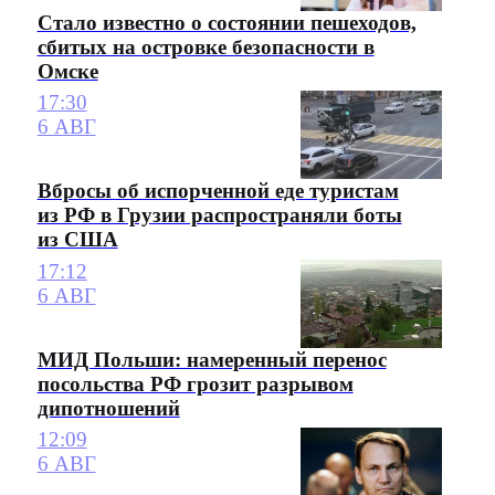
Стало известно о состоянии пешеходов,
сбитых на островке безопасности в
Омске
17:30
6 АВГ
Вбросы об испорченной еде туристам
из РФ в Грузии распространяли боты
из США
17:12
6 АВГ
МИД Польши: намеренный перенос
посольства РФ грозит разрывом
дипотношений
12:09
6 АВГ