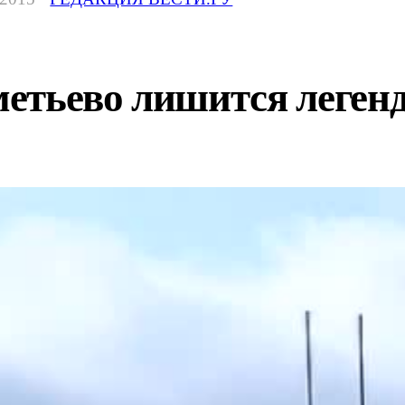
етьево лишится леген