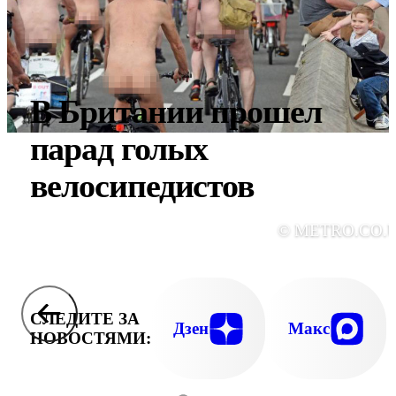
В Британии прошел
парад голых
велосипедистов
© METRO.CO.
СЛЕДИТЕ ЗА
Дзен
Макс
НОВОСТЯМИ: