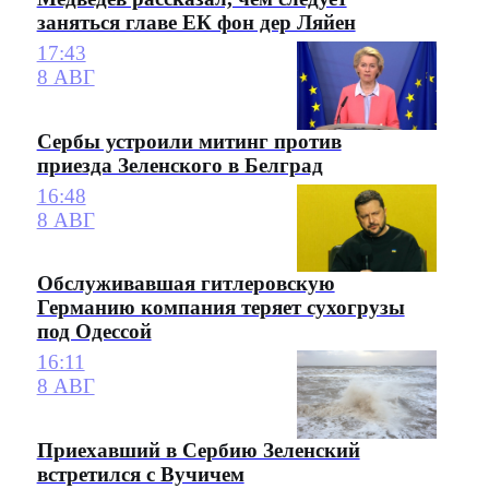
заняться главе ЕК фон дер Ляйен
17:43
8 АВГ
Сербы устроили митинг против
приезда Зеленского в Белград
16:48
8 АВГ
Обслуживавшая гитлеровскую
Германию компания теряет сухогрузы
под Одессой
16:11
8 АВГ
Приехавший в Сербию Зеленский
встретился с Вучичем