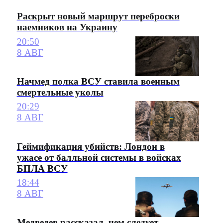
Раскрыт новый маршрут переброски
наемников на Украину
20:50
8 АВГ
Начмед полка ВСУ ставила военным
смертельные уколы
20:29
8 АВГ
Геймификация убийств: Лондон в
ужасе от балльной системы в войсках
БПЛА ВСУ
18:44
8 АВГ
Медведев рассказал, чем следует