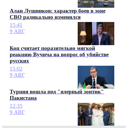
Алан Лушников: характер боев в зоне
СВО радикально изменился
15:41
9 АВГ
Коц считает поразительно мягкой
реакцию Вучича на вопрос об убийстве
русских
15:02
9 АВГ
Турция вошла под "ядерный зонтик"
Пакистана
12:35
9 АВГ