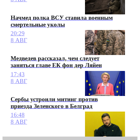
Начмед полка ВСУ ставила военным
смертельные уколы
20:29
8 АВГ
Медведев рассказал, чем следует
заняться главе ЕК фон дер Ляйен
17:43
8 АВГ
Сербы устроили митинг против
приезда Зеленского в Белград
16:48
8 АВГ