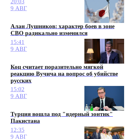
20:03
9 АВГ
Алан Лушников: характер боев в зоне
СВО радикально изменился
15:41
9 АВГ
Коц считает поразительно мягкой
реакцию Вучича на вопрос об убийстве
русских
15:02
9 АВГ
Турция вошла под "ядерный зонтик"
Пакистана
12:35
9 АВГ