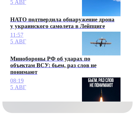
5 АВГ
НАТО подтвердила обнаружение дрона
у украинского самолета в Лейпциге
11:57
5 АВГ
Минобороны РФ об ударах по
объектам ВСУ: бьем, раз слов не
понимают
08:19
5 АВГ