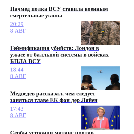
Начмед полка ВСУ ставила военным
смертельные уколы
20:29
8 АВГ
Геймификация убийств: Лондон в
ужасе от балльной системы в войсках
БПЛА ВСУ
18:44
8 АВГ
Медведев рассказал, чем следует
заняться главе ЕК фон дер Ляйен
17:43
8 АВГ
Сербы устроили митинг против