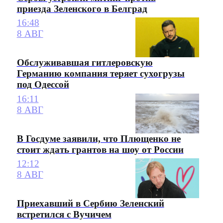
приезда Зеленского в Белград
16:48
8 АВГ
Обслуживавшая гитлеровскую
Германию компания теряет сухогрузы
под Одессой
16:11
8 АВГ
В Госдуме заявили, что Плющенко не
стоит ждать грантов на шоу от России
12:12
8 АВГ
Приехавший в Сербию Зеленский
встретился с Вучичем