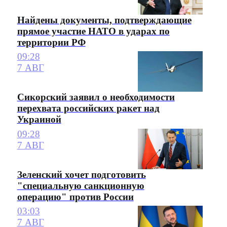
Найдены документы, подтверждающие
прямое участие НАТО в ударах по
территории РФ
09:28
7 АВГ
Сикорский заявил о необходимости
перехвата российских ракет над
Украиной
09:28
7 АВГ
Зеленский хочет подготовить
"специальную санкционную
операцию" против России
03:03
7 АВГ