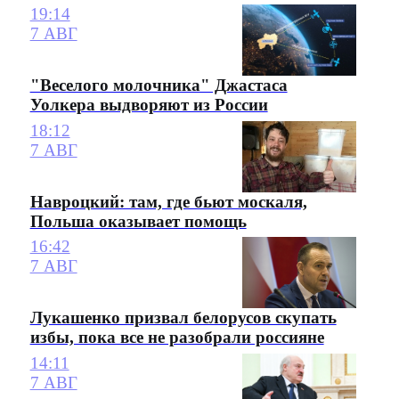
19:14
7 АВГ
"Веселого молочника" Джастаса
Уолкера выдворяют из России
18:12
7 АВГ
Навроцкий: там, где бьют москаля,
Польша оказывает помощь
16:42
7 АВГ
Лукашенко призвал белорусов скупать
избы, пока все не разобрали россияне
14:11
7 АВГ