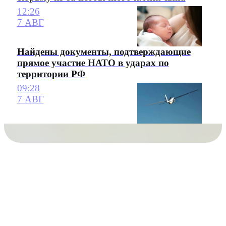
12:26
7 АВГ
Найдены документы, подтверждающие
прямое участие НАТО в ударах по
территории РФ
09:28
7 АВГ