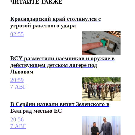
ЧИТАЙТЕ ТАКЖЕ
Краснодарский край столкнулся с
угрозой ракетного удара
02:55
ВСУ разместили наемников и оружие в
действующем детском лагере под
Львовом
20:59
7 АВГ
В Сербии назвали визит Зеленского в
Белград местью ЕС
20:56
7 АВГ