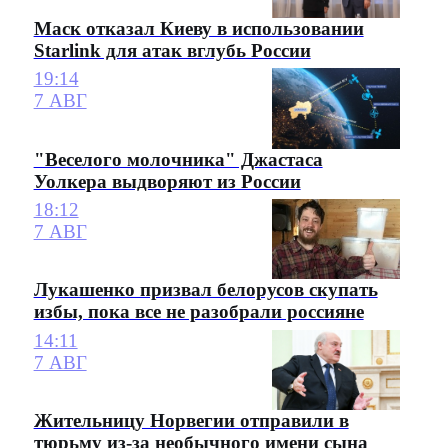
Маск отказал Киеву в использовании
Starlink для атак вглубь России
19:14
7 АВГ
"Веселого молочника" Джастаса
Уолкера выдворяют из России
18:12
7 АВГ
Лукашенко призвал белорусов скупать
избы, пока все не разобрали россияне
14:11
7 АВГ
Жительницу Норвегии отправили в
тюрьму из-за необычного имени сына