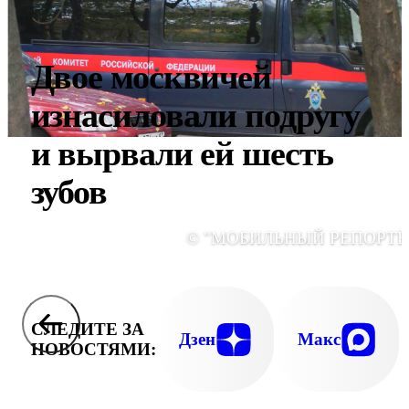
Двое москвичей
изнасиловали подругу
и вырвали ей шесть
зубов
© "МОБИЛЬНЫЙ РЕПОРТЁ
СЛЕДИТЕ ЗА
Дзен
Макс
НОВОСТЯМИ: