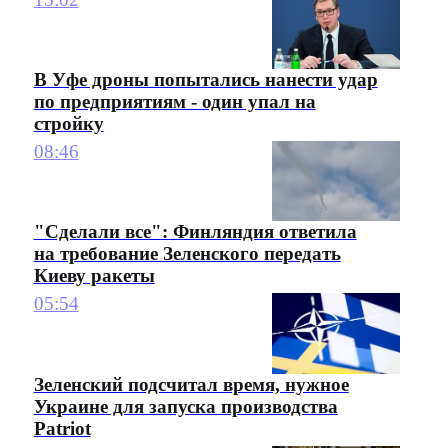
В Уфе дроны попытались нанести удар
по предприятиям - один упал на
стройку
08:46
"Сделали все": Финляндия ответила
на требование Зеленского передать
Киеву ракеты
05:54
Зеленский подсчитал время, нужное
Украине для запуска производства
Patriot