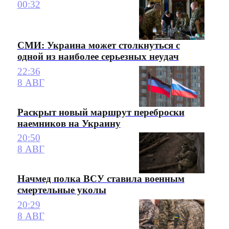
00:32
СМИ: Украина может столкнуться с
одной из наиболее серьезных неудач
22:36
8 АВГ
Раскрыт новый маршрут переброски
наемников на Украину
20:50
8 АВГ
Начмед полка ВСУ ставила военным
смертельные уколы
20:29
8 АВГ