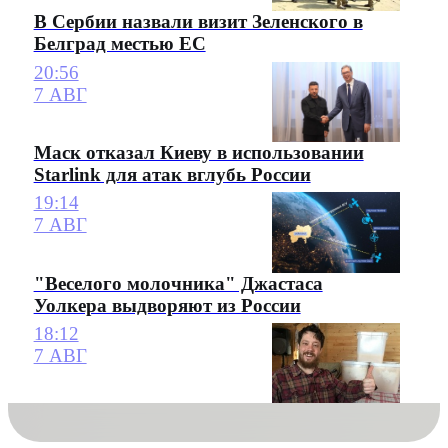
В Сербии назвали визит Зеленского в
Белград местью ЕС
20:56
7 АВГ
Маск отказал Киеву в использовании
Starlink для атак вглубь России
19:14
7 АВГ
"Веселого молочника" Джастаса
Уолкера выдворяют из России
18:12
7 АВГ