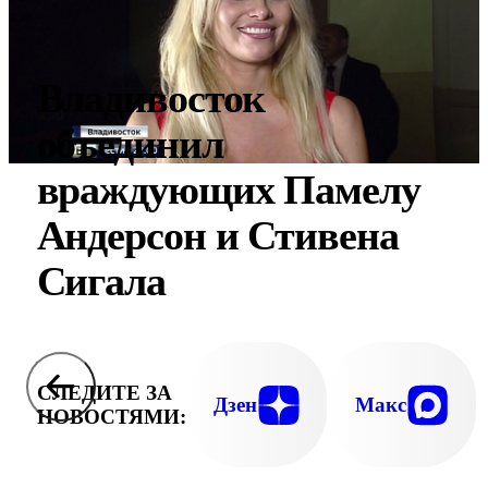
Владивосток
объединил
враждующих Памелу
Андерсон и Стивена
Сигала
СЛЕДИТЕ ЗА
Дзен
Макс
НОВОСТЯМИ: