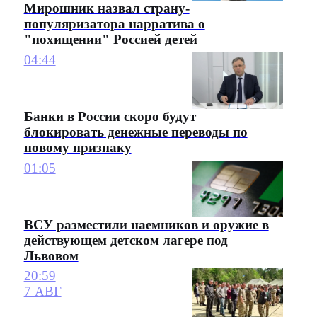
Мирошник назвал страну-
популяризатора нарратива о
"похищении" Россией детей
04:44
Банки в России скоро будут
блокировать денежные переводы по
новому признаку
01:05
ВСУ разместили наемников и оружие в
действующем детском лагере под
Львовом
20:59
7 АВГ