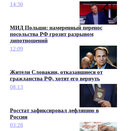
14:30
МИД Польши: намеренный перенос
посольства РФ грозит разрывом
дипотношений
12:09
Жители Словакии, отказавшиеся от
гражданства РФ, хотят его вернуть
08:13
Росстат зафиксировал дефляцию в
России
03:28