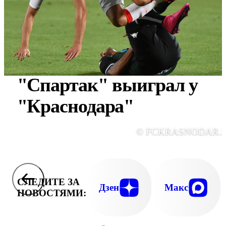
"Спартак" выиграл у
"Краснодара"
© FCKRASNODAR.
СЛЕДИТЕ ЗА
Дзен
Макс
НОВОСТЯМИ: