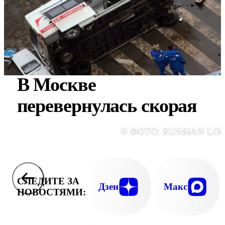
В Москве
перевернулась скорая
© ФОТО: RUSSIAN LO
СЛЕДИТЕ ЗА
Дзен
Макс
НОВОСТЯМИ: