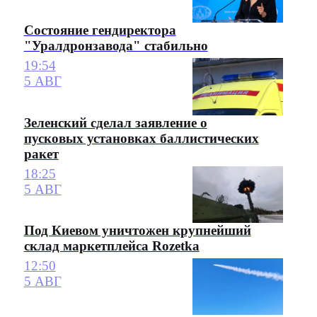
Состояние гендиректора
"Уралдронзавода" стабильно
19:54
5 АВГ
Зеленский сделал заявление о
пусковых установках баллистических
ракет
18:25
5 АВГ
Под Киевом уничтожен крупнейший
склад маркетплейса Rozetka
12:50
5 АВГ