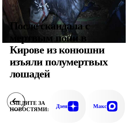
После скандала с
мертвым пони в
Кирове из конюшни
изъяли полумертвых
лошадей
СЛЕДИТЕ ЗА
Дзен
Макс
НОВОСТЯМИ: