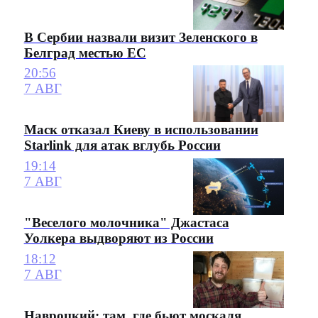
В Сербии назвали визит Зеленского в
Белград местью ЕС
20:56
7 АВГ
Маск отказал Киеву в использовании
Starlink для атак вглубь России
19:14
7 АВГ
"Веселого молочника" Джастаса
Уолкера выдворяют из России
18:12
7 АВГ
Навроцкий: там, где бьют москаля,