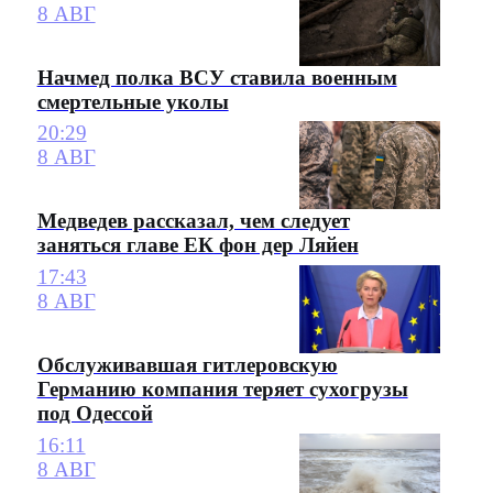
8 АВГ
Начмед полка ВСУ ставила военным
смертельные уколы
20:29
8 АВГ
Медведев рассказал, чем следует
заняться главе ЕК фон дер Ляйен
17:43
8 АВГ
Обслуживавшая гитлеровскую
Германию компания теряет сухогрузы
под Одессой
16:11
8 АВГ