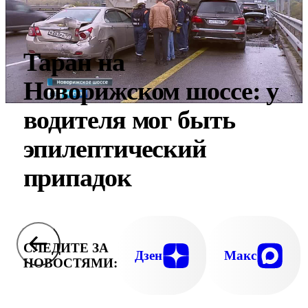
Таран на
Новорижском шоссе: у
водителя мог быть
эпилептический
припадок
СЛЕДИТЕ ЗА
Дзен
Макс
НОВОСТЯМИ: