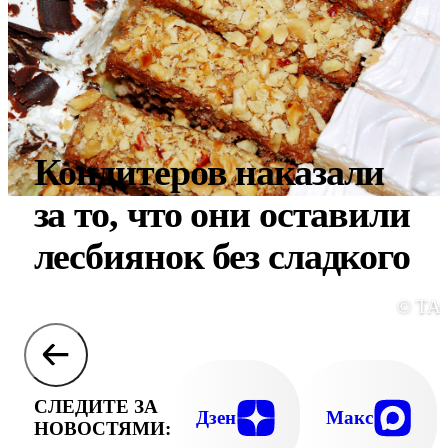
Кондитеров наказали
за то, что они оставили
лесбиянок без сладкого
© ТА
СЛЕДИТЕ ЗА
Дзен
Макс
НОВОСТЯМИ: