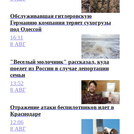
Обслуживавшая гитлеровскую
Германию компания теряет сухогрузы
под Одессой
16:11
8 АВГ
"Веселый молочник" рассказал, куда
поедет из России в случае депортации
семьи
13:52
8 АВГ
Отражение атаки беспилотников идет в
Краснодаре
12:06
8 АВГ