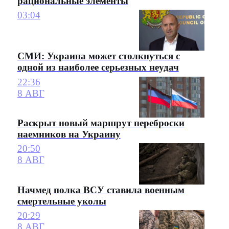
рациональные элементы
03:04
СМИ: Украина может столкнуться с
одной из наиболее серьезных неудач
22:36
8 АВГ
Раскрыт новый маршрут переброски
наемников на Украину
20:50
8 АВГ
Начмед полка ВСУ ставила военным
смертельные уколы
20:29
8 АВГ