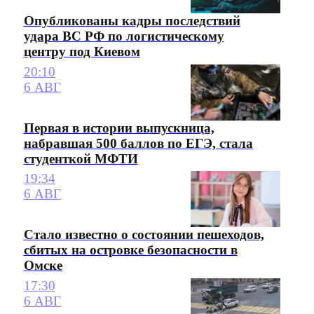
Опубликованы кадры последствий
удара ВС РФ по логистическому
центру под Киевом
20:10
6 АВГ
Первая в истории выпускница,
набравшая 500 баллов по ЕГЭ, стала
студенткой МФТИ
19:34
6 АВГ
Стало известно о состоянии пешеходов,
сбитых на островке безопасности в
Омске
17:30
6 АВГ