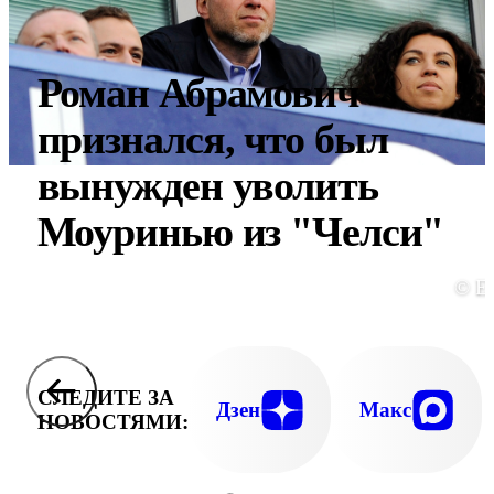
Роман Абрамович
признался, что был
вынужден уволить
Моуринью из "Челси"
© E
СЛЕДИТЕ ЗА
Дзен
Макс
НОВОСТЯМИ: