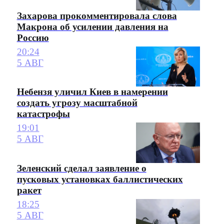
Захарова прокомментировала слова
Макрона об усилении давления на
Россию
20:24
5 АВГ
Небензя уличил Киев в намерении
создать угрозу масштабной
катастрофы
19:01
5 АВГ
Зеленский сделал заявление о
пусковых установках баллистических
ракет
18:25
5 АВГ