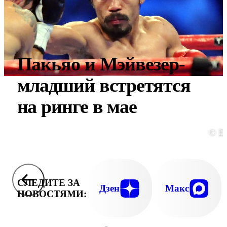
Пакьяо и Мэйвезер-
младший встретятся
на ринге в мае
© E
СЛЕДИТЕ ЗА
Дзен
Макс
НОВОСТЯМИ: