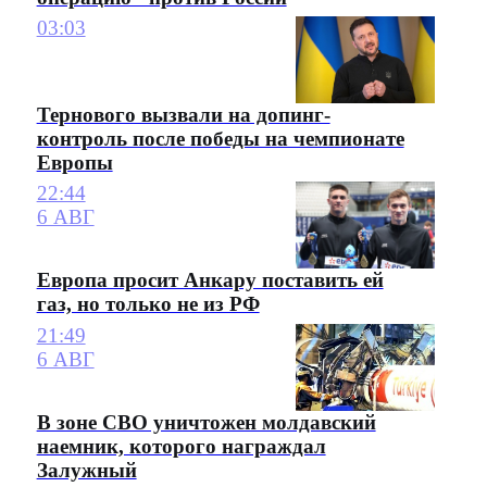
03:03
Тернового вызвали на допинг-
контроль после победы на чемпионате
Европы
22:44
6 АВГ
Европа просит Анкару поставить ей
газ, но только не из РФ
21:49
6 АВГ
В зоне СВО уничтожен молдавский
наемник, которого награждал
Залужный