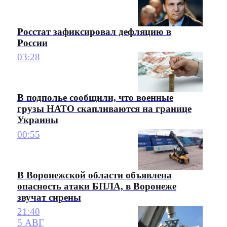
Росстат зафиксировал дефляцию в
России
03:28
В подполье сообщили, что военные
грузы НАТО скапливаются на границе
Украины
00:55
В Воронежской области объявлена
опасность атаки БПЛА, в Воронеже
звучат сирены
21:40
5 АВГ